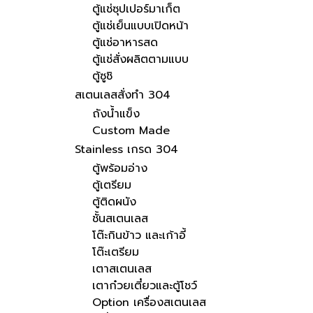
ตู้แช่ซุปเปอร์มาเก็ต
ตู้แช่เย็นแบบเปิดหน้า
ตู้แช่อาหารสด
ตู้แช่สั่งผลิตตามแบบ
ตู้ซูชิ
สเตนเลสสั่งทำ 304
ถังน้ำแข็ง
Custom Made
Stainless เกรด 304
ตู้พร้อมอ่าง
ตู้เตรียม
ตู้ติดผนัง
ชั้นสเตนเลส
โต๊ะกินข้าว และเก้าอี้
โต๊ะเตรียม
เตาสเตนเลส
เตาก๋วยเตี๋ยวและตู้โชว์
Option เครื่องสเตนเลส