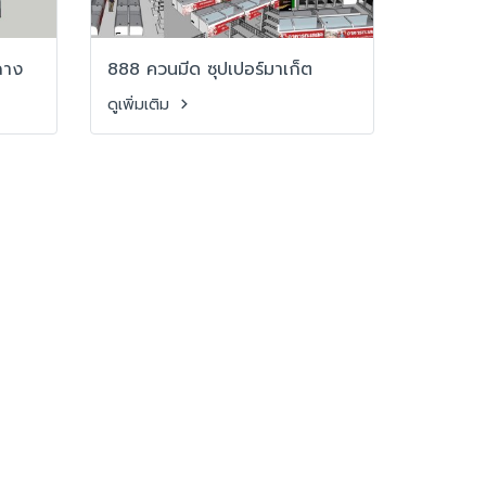
ฉาง
888 ควนมีด ซุปเปอร์มาเก็ต
ดูเพิ่มเติม