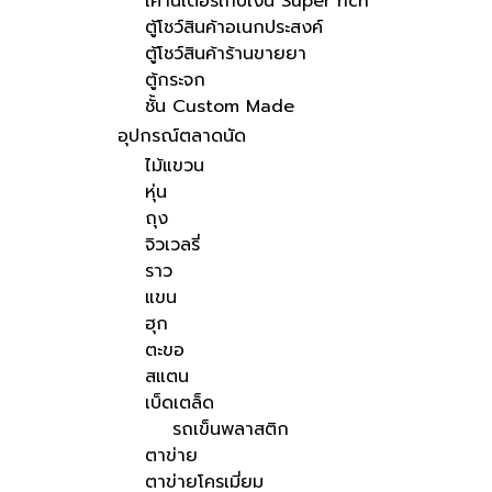
เคาน์เตอร์เก็บเงิน Super rich
ตู้โชว์สินค้าอเนกประสงค์
ตู้โชว์สินค้าร้านขายยา
ตู้กระจก
ชั้น Custom Made
อุปกรณ์ตลาดนัด
ไม้แขวน
หุ่น
ถุง
จิวเวลรี่
ราว
แขน
ฮุก
ตะขอ
สแตน
เบ็ดเตล็ด
รถเข็นพลาสติก
ตาข่าย
ตาข่ายโครเมี่ยม