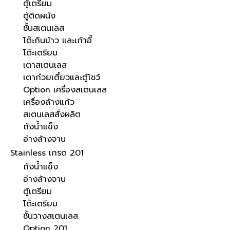
ตู้เตรียม
ตู้ติดผนัง
ชั้นสเตนเลส
โต๊ะกินข้าว และเก้าอี้
โต๊ะเตรียม
เตาสเตนเลส
เตาก๋วยเตี๋ยวและตู้โชว์
Option เครื่องสเตนเลส
เครื่องล้างแก้ว
สเตนเลสสั่งผลิต
ถังน้ำแข็ง
อ่างล้างจาน
Stainless เกรด 201
ถังน้ำแข็ง
อ่างล้างจาน
ตู้เตรียม
โต๊ะเตรียม
ชั้นวางสเตนเลส
Option 201