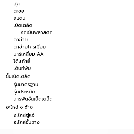
ฮุก
ตะขอ
สแตน
เบ็ดเตล็ด
รถเข็นพลาสติก
ตาข่าย
ตาข่ายโครเมี่ยม
บาร์เหลี่ยม AA
โต๊ะเก้าอี้
เต็นท์พับ
ชั้นเบ็ดเตล็ด
รุ่นมาตรฐาน
รุ่นประหยัด
สารพัดชั้นเบ็ดเตล็ด
อะไหล่ ช ช้าง
อะไหล่ตู้แช่
อะไหล่ชั้นวาง