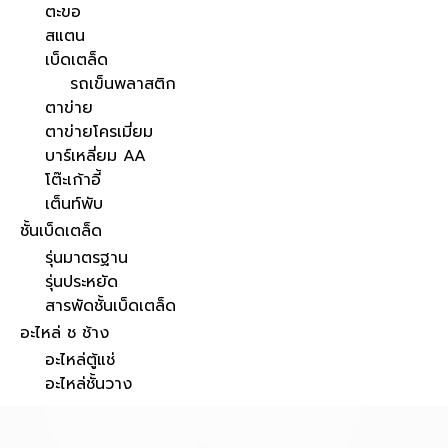
ตะขอ
สแตน
เบ็ดเตล็ด
รถเข็นพลาสติก
ตาข่าย
ตาข่ายโครเมี่ยม
บาร์เหลี่ยม AA
โต๊ะเก้าอี้
เต็นท์พับ
ชั้นเบ็ดเตล็ด
รุ่นมาตรฐาน
รุ่นประหยัด
สารพัดชั้นเบ็ดเตล็ด
อะไหล่ ช ช้าง
อะไหล่ตู้แช่
อะไหล่ชั้นวาง