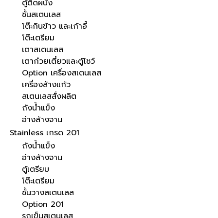
ตู้ติดผนัง
ชั้นสเตนเลส
โต๊ะกินข้าว และเก้าอี้
โต๊ะเตรียม
เตาสเตนเลส
เตาก๋วยเตี๋ยวและตู้โชว์
Option เครื่องสเตนเลส
เครื่องล้างแก้ว
สเตนเลสสั่งผลิต
ถังน้ำแข็ง
อ่างล้างจาน
Stainless เกรด 201
ถังน้ำแข็ง
อ่างล้างจาน
ตู้เตรียม
โต๊ะเตรียม
ชั้นวางสเตนเลส
Option 201
รถเข็นสเตนเลส