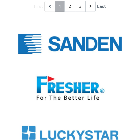
First
1
2
3
Last