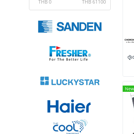
THB
0
THB
61100
New