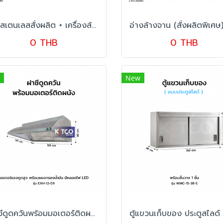
โต๊ะสเตนเลสสั่งผลิต + เครื่องล้างแก้ว Cup Washer
0 THB
0 THB
New
ฝาชีดูดควันพร้อมมอเตอร์ติดผนัง รุ่น EXH-12-09