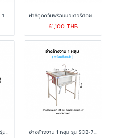
อ่างล้างจาน (สั่งผลิตพิเศษ) 1 หลุม ขนาดกว้าง 120 ซม.
ฝาชีดูดควันพร้อมมอเตอร์ติดผนัง รุ่น EXH-18-09
61,100 THB
ตู้แขวนเก็บของ ประตูสไลด์ รุ่น WMC-15-38 S
อ่างล้างจาน 1 หลุม รุ่น SOB-75-60