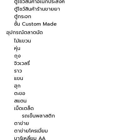
ตู้โชว์สินค้าอเนกประสงค์
ตู้โชว์สินค้าร้านขายยา
ตู้กระจก
ชั้น Custom Made
อุปกรณ์ตลาดนัด
ไม้แขวน
หุ่น
ถุง
จิวเวลรี่
ราว
แขน
ฮุก
ตะขอ
สแตน
เบ็ดเตล็ด
รถเข็นพลาสติก
ตาข่าย
ตาข่ายโครเมี่ยม
บาร์เหลี่ยม AA