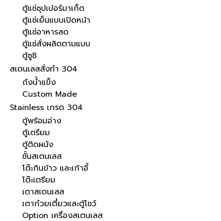
ตู้แช่ซุปเปอร์มาเก็ต
ตู้แช่เย็นแบบเปิดหน้า
ตู้แช่อาหารสด
ตู้แช่สั่งผลิตตามแบบ
ตู้ซูชิ
สเตนเลสสั่งทำ 304
ถังน้ำแข็ง
Custom Made
Stainless เกรด 304
ตู้พร้อมอ่าง
ตู้เตรียม
ตู้ติดผนัง
ชั้นสเตนเลส
โต๊ะกินข้าว และเก้าอี้
โต๊ะเตรียม
เตาสเตนเลส
เตาก๋วยเตี๋ยวและตู้โชว์
Option เครื่องสเตนเลส