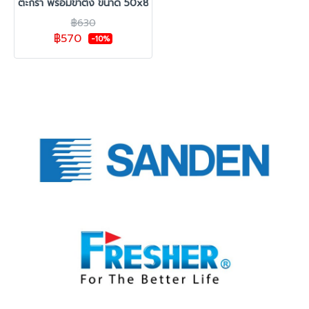
ตะกร้า พร้อมขาตั้ง ขนาด 50x80 ซม.
฿630
฿570
-10%