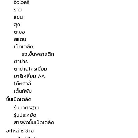
จิวเวลรี่
ราว
แขน
ฮุก
ตะขอ
สแตน
เบ็ดเตล็ด
รถเข็นพลาสติก
ตาข่าย
ตาข่ายโครเมี่ยม
บาร์เหลี่ยม AA
โต๊ะเก้าอี้
เต็นท์พับ
ชั้นเบ็ดเตล็ด
รุ่นมาตรฐาน
รุ่นประหยัด
สารพัดชั้นเบ็ดเตล็ด
อะไหล่ ช ช้าง