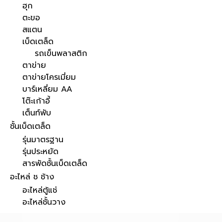
ฮุก
ตะขอ
สแตน
เบ็ดเตล็ด
รถเข็นพลาสติก
ตาข่าย
ตาข่ายโครเมี่ยม
บาร์เหลี่ยม AA
โต๊ะเก้าอี้
เต็นท์พับ
ชั้นเบ็ดเตล็ด
รุ่นมาตรฐาน
รุ่นประหยัด
สารพัดชั้นเบ็ดเตล็ด
อะไหล่ ช ช้าง
อะไหล่ตู้แช่
อะไหล่ชั้นวาง