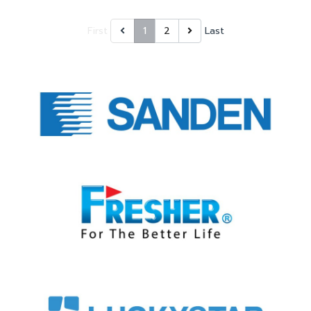
First
1
2
Last