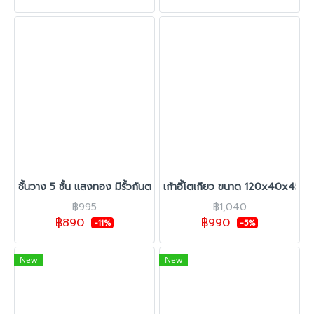
ชั้นวาง 5 ชั้น แสงทอง มีรั้วกันตก
เก้าอี้โตเกียว ขนาด 120x40x45 c
฿995
฿1,040
฿890
฿990
-11%
-5%
New
New