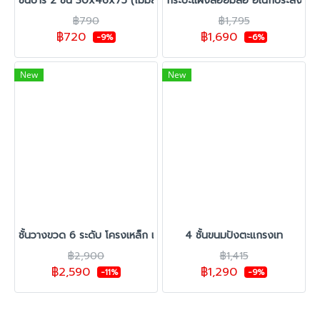
ชั้นบาร์ 2 ชั้น 30x46x75 (ไม่มีลาย)
กระบะแผงลอยมีล้อ อเนกประสงค์
฿790
฿1,795
฿720
฿1,690
-9%
-6%
New
New
ชั้นวางขวด 6 ระดับ โครงเหล็ก แข็งแรง ประหยัดพื้นที่
4 ชั้นขนมปังตะแกรงเท
฿2,900
฿1,415
฿2,590
฿1,290
-11%
-9%