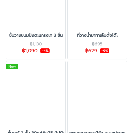
ชั้นวางขนมปังตะแกรงเท 3 ชั้น
ที่วางน้ำยาทาเล็บตั้งโต๊ะ
฿1,130
฿695
฿1,090
฿629
-4%
-9%
New