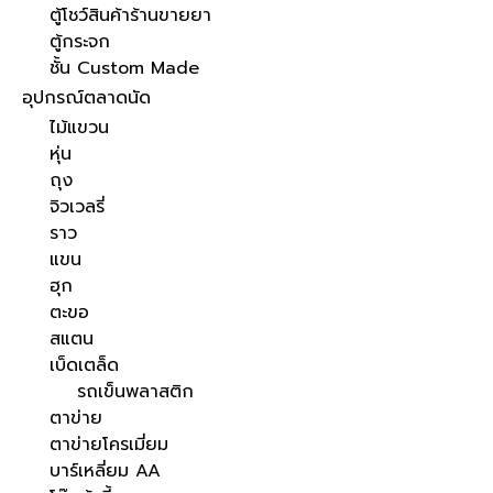
ตู้โชว์สินค้าร้านขายยา
ตู้กระจก
ชั้น Custom Made
อุปกรณ์ตลาดนัด
ไม้แขวน
หุ่น
ถุง
จิวเวลรี่
ราว
แขน
ฮุก
ตะขอ
สแตน
เบ็ดเตล็ด
รถเข็นพลาสติก
ตาข่าย
ตาข่ายโครเมี่ยม
บาร์เหลี่ยม AA