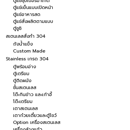
ตู้แช่ซุปเปอร์มาเก็ต
ตู้แช่เย็นแบบเปิดหน้า
ตู้แช่อาหารสด
ตู้แช่สั่งผลิตตามแบบ
ตู้ซูชิ
สเตนเลสสั่งทำ 304
ถังน้ำแข็ง
Custom Made
Stainless เกรด 304
ตู้พร้อมอ่าง
ตู้เตรียม
ตู้ติดผนัง
ชั้นสเตนเลส
โต๊ะกินข้าว และเก้าอี้
โต๊ะเตรียม
เตาสเตนเลส
เตาก๋วยเตี๋ยวและตู้โชว์
Option เครื่องสเตนเลส
เครื่องล้างแก้ว