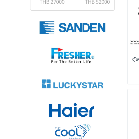
THB
27000
THB
52000